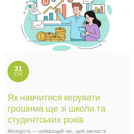
31
СІЧ
Як навчитися керувати
грошима ще зі школи та
студентських років
Молодість — найкращий час, щоб закласти