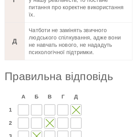
питання про коректне використання
їх.
Чатботи не замінять звичного
людського спілкування, адже вони
Д
не навчать нового, не нададуть
психологічної підтримки.
Правильна відповідь
А
Б
В
Г
Д
1
2
3