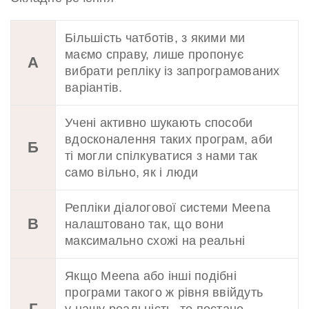
Більшість чатботів, з якими ми
маємо справу, лише пропонує
А
вибрати репліку із запрограмованих
варіантів.
Учені активно шукають способи
вдосконалення таких програм, аби
Б
ті могли спілкуватися з нами так
само вільно, як і люди
Репліки діалогової системи Meena
В
налаштовано так, що вони
максимально схожі на реальні
Якщо Meena або інші подібні
програми такого ж рівня ввійдуть
Г
у нашу реальність, то постане