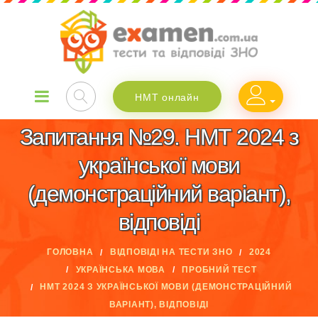
НМТ онлайн
Запитання №29. НМТ 2024 з
української мови
(демонстраційний варіант),
відповіді
ГОЛОВНА
ВІДПОВІДІ НА ТЕСТИ ЗНО
2024
УКРАЇНСЬКА МОВА
ПРОБНИЙ ТЕСТ
НМТ 2024 З УКРАЇНСЬКОЇ МОВИ (ДЕМОНСТРАЦІЙНИЙ
ВАРІАНТ), ВІДПОВІДІ