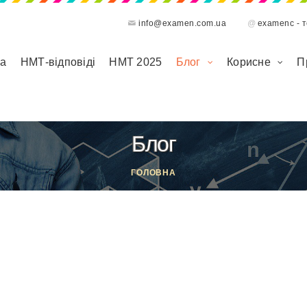
info@examen.com.ua
@
examenc - 
на
НМТ-відповіді
НМТ 2025
Блог
Корисне
П
Блог
ГОЛОВНА