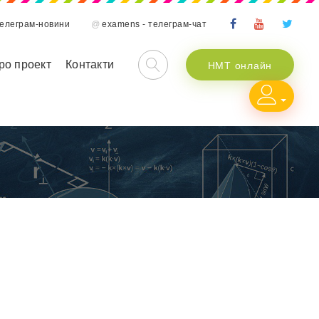
телеграм-новини
@
examens - телеграм-чат
ро проект
Контакти
НМТ онлайн