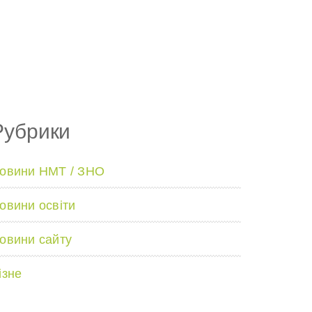
Рубрики
овини НМТ / ЗНО
овини освіти
овини сайту
ізне