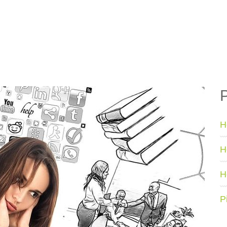
Н
Н
Н
Р