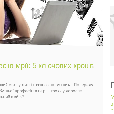
сію мрії: 5 ключових кроків
вий етап у житті кожного випускника. Попереду
бутньої професії та перші кроки у доросле
М
льний вибір?
в
р