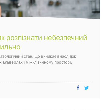
як розпізнати небезпечний
вильно
патологічний стан, що виникає внаслідок
х альвеолах і міжклітинному просторі.