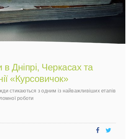
 в Дніпрі, Черкасах та
ії «Курсовичок»
вжди стикаються з одним із найважливіших етапів
ломної роботи