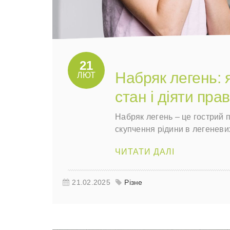
21
Набряк легень: 
ЛЮТ
стан і діяти пра
Набряк легень – це гострий 
скупчення рідини в легеневи
ЧИТАТИ ДАЛІ
21.02.2025
Різне