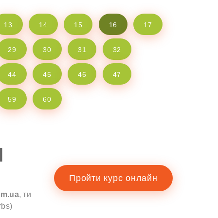
13
14
15
16
17
29
30
31
32
44
45
46
47
59
60
І
Пройти курс онлайн
om.ua
, ти
rbs)