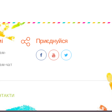
і
Приєднуйся
ам-
ам-чат
НТАКТИ