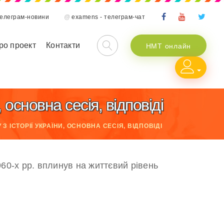
телеграм-новини
@
examens - телеграм-чат
ро проект
Контакти
НМТ онлайн
основна сесія, відповіді
З ІСТОРІЇ УКРАЇНИ, ОСНОВНА СЕСІЯ, ВІДПОВІДІ
960-х рр. вплинув на життєвий рівень