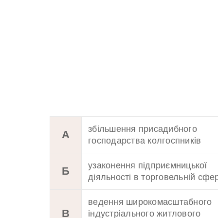
збільшення присадибного
А
господарства колгоспників
узаконення підприємницької
Б
діяльності в торговельній сфер
ведення широкомасштабного
В
індустріального житлового