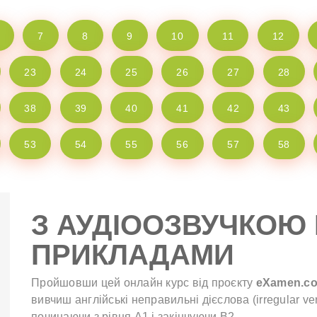
7
8
9
10
11
12
23
24
25
26
27
28
38
39
40
41
42
43
53
54
55
56
57
58
З АУДІООЗВУЧКОЮ 
ПРИКЛАДАМИ
Пройшовши цей онлайн курс від проєкту
eXamen.c
вивчиш англійські неправильні дієслова (irregular ve
починаючи з рівня A1 і закінчуючи B2.