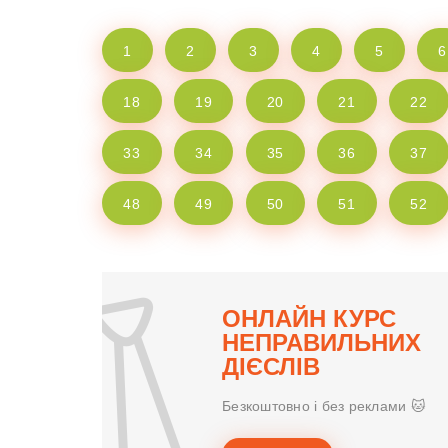
1
2
3
4
5
6
18
19
20
21
22
33
34
35
36
37
48
49
50
51
52
ОНЛАЙН КУРС
НЕПРАВИЛЬНИХ
ДІЄСЛІВ
Безкоштовно і без реклами 🐱