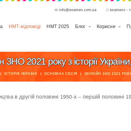
info@examen.com.ua
@
examenc - 
на
НМТ-відповіді
НМТ 2025
Блог
Корисне
П
НО 2021 року з історії України, 
ІСТОРІЯ УКРАЇНИ
ОСНОВНА СЕСІЯ
ОНЛАЙН ЗНО 2021 РОКУ 
ицтва в другій половині 1950-х – першій половині 1