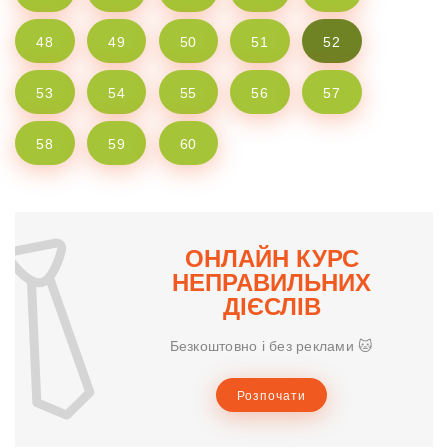
48
49
50
51
52
53
54
55
56
57
58
59
60
ОНЛАЙН КУРС
НЕПРАВИЛЬНИХ
ДІЄСЛІВ
Безкоштовно і без реклами 🐱
Розпочати