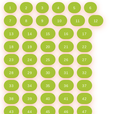
1
2
3
4
5
6
7
8
9
10
11
12
13
14
15
16
17
18
19
20
21
22
23
24
25
26
27
28
29
30
31
32
33
34
35
36
37
38
39
40
41
42
43
44
45
46
47