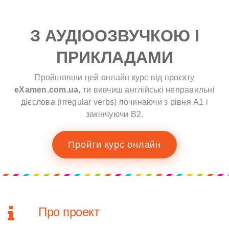
З АУДІООЗВУЧКОЮ І
ПРИКЛАДАМИ
Пройшовши цей онлайн курс від проєкту
eXamen.com.ua
, ти вивчиш англійські неправильні
дієслова (irregular verbs) починаючи з рівня A1 і
закінчуючи B2.
Пройти курс онлайн
Про проект