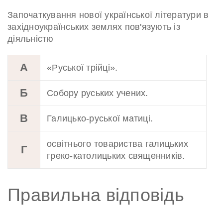
Започаткування нової української літератури в
західноукраїнських землях пов'язують із
діяльністю
А
«Руської трійці».
Б
Собору руських учених.
В
Галицько-руської матиці.
освітнього товариства галицьких
Г
греко-католицьких священників.
Правильна відповідь