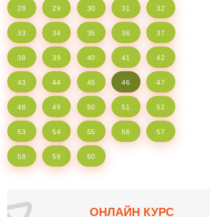
28
29
30
31
32
33
34
35
36
37
38
39
40
41
42
43
44
45
46
47
48
49
50
51
52
53
54
55
56
57
58
59
60
ОНЛАЙН КУРС