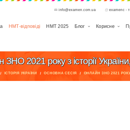
info@examen.com.ua
@
examenc - 
на
НМТ-відповіді
НМТ 2025
Блог
Корисне
П
НО 2021 року з історії України, 
ІСТОРІЯ УКРАЇНИ
ОСНОВНА СЕСІЯ
ОНЛАЙН ЗНО 2021 РОКУ 