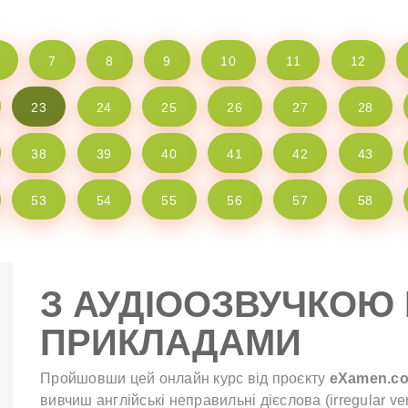
7
8
9
10
11
12
23
24
25
26
27
28
38
39
40
41
42
43
53
54
55
56
57
58
З АУДІООЗВУЧКОЮ 
ПРИКЛАДАМИ
Пройшовши цей онлайн курс від проєкту
eXamen.c
вивчиш англійські неправильні дієслова (irregular ve