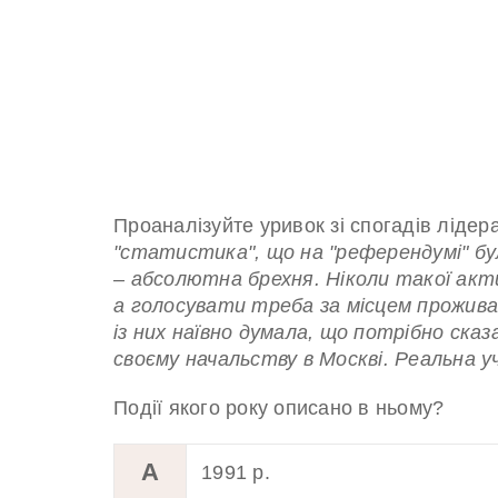
Проаналізуйте уривок зі спогадів ліде
"статистика", що на "референдумі" бул
– абсолютна брехня. Ніколи такої акти
а голосувати треба за місцем проживан
із них наївно думала, що потрібно ска
своєму начальству в Москві. Реальна уч
Події якого року описано в ньому?
А
1991 р.