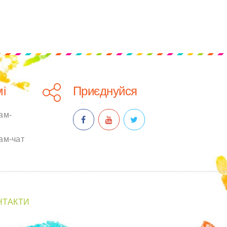
і
Приєднуйся
ам-
ам-чат
НТАКТИ