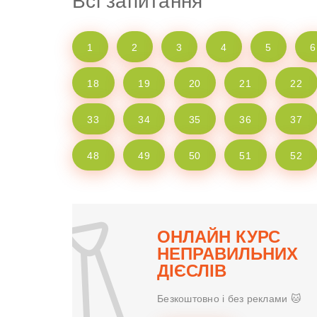
Всі запитання
1
2
3
4
5
6
18
19
20
21
22
33
34
35
36
37
48
49
50
51
52
ОНЛАЙН КУРС
НЕПРАВИЛЬНИХ
ДІЄСЛІВ
Безкоштовно і без реклами 🐱