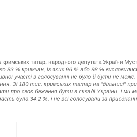
ра кримських татар, народного депутата України Му
о 83 % кримчан, із яких 96 % або 98 % висловилися
вної участі в голосуванні не було й бути не може
ня. Зі 180 тис. кримських татар на "дільниці" пр
зати про своє бажання бути в складі України. І м
асть була 34,2 %, і не всі голосували за приєднан