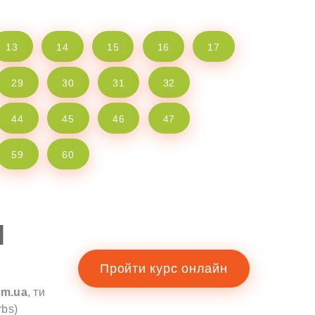
13
14
15
16
17
29
30
31
32
44
45
46
47
59
60
І
Пройти курс онлайн
om.ua
, ти
rbs)