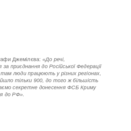
стафи Джемілєва:
«До речі,
 за приєднання до Російської Федерації
, там люди працюють у різних регіонах,
ийшло тільки 900, до того ж більшість
и маємо секретне донесення ФСБ Криму
ня до РФ».