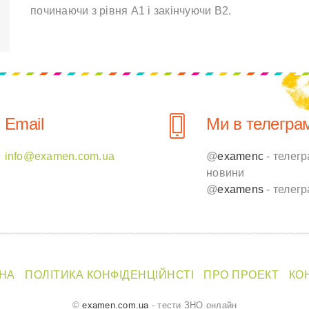
починаючи з рівня A1 і закінчуючи B2.
Email
Ми в телеграм
info@examen.com.ua
@
examenc
- телегр
новини
@
examens
- телегр
НА
ПОЛІТИКА КОНФІДЕНЦІЙНСТІ
ПРО ПРОЕКТ
КО
©
examen.com.ua
- тести ЗНО онлайн