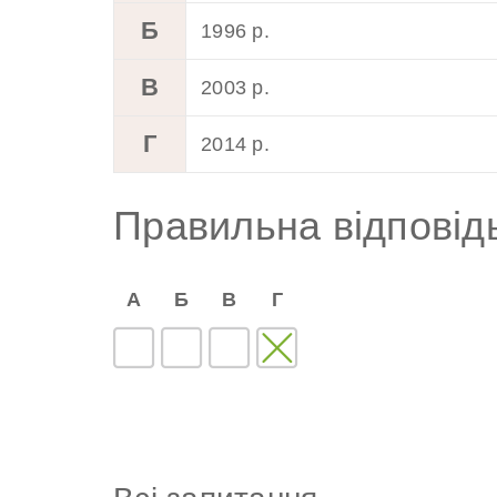
Б
1996 р.
В
2003 р.
Г
2014 р.
Правильна відповід
А
Б
В
Г