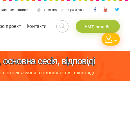
телеграм-новини
@
examens - телеграм-чат
ро проект
Контакти
НМТ онлайн
основна сесія, відповіді
З ІСТОРІЇ УКРАЇНИ, ОСНОВНА СЕСІЯ, ВІДПОВІДІ